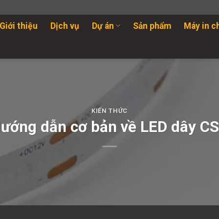
Giới thiệu
Dịch vụ
Dự án
Sản phẩm
Máy in c
KIẾN THỨC
ướng dẫn cơ bản về LED dây C