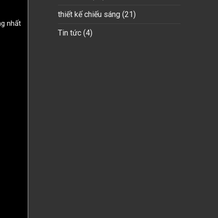
thiết kế chiếu sáng
(21)
ng nhất
Tin tức
(4)