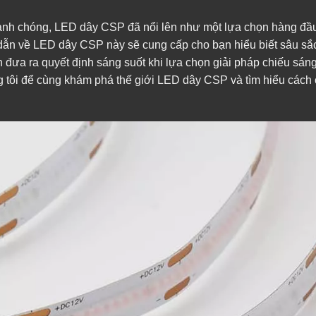
hanh chóng, LED dây CSP đã nổi lên như một lựa chọn hàng đầ
dẫn về LED dây CSP này sẽ cung cấp cho bạn hiểu biết sâu sắ
 đưa ra quyết định sáng suốt khi lựa chọn giải pháp chiếu sán
 tôi để cùng khám phá thế giới LED dây CSP và tìm hiểu cách