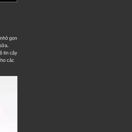
 nhỏ gọn
sữa.
ộ tin cậy
cho các