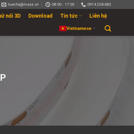
tuanha@mase.vn
08:00 - 17:00
0914.258.683
hữ nổi 3D
Download
Tin tức
Liên hệ
Vietnamese
▼
SP