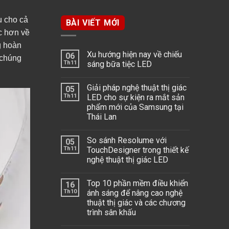
u cho cả
BÀI VIẾT MỚI
c hơn về
g hoàn
Xu hướng hiện nay về chiếu
06
 chúng
Th11
sáng bữa tiệc LED
Giải pháp nghệ thuật thị giác
05
Th11
LED cho sự kiện ra mắt sản
phẩm mới của Samsung tại
Thái Lan
So sánh Resolume với
05
Th11
TouchDesigner trong thiết kế
nghệ thuật thị giác LED
Top 10 phần mềm điều khiển
16
Th10
ánh sáng để nâng cao nghệ
thuật thị giác và các chương
trình sân khấu