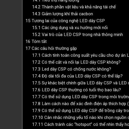
14.2
Thành phần vật liệu và khả năng tái chế
14.3
Giảm lượng khí thải cacbon
15
Tương lai của công nghệ LED dây CSP
15.1
Các ứng dụng và xu hướng mới nổi
15.2
Vai trò của LED CSP trong nhà thông minh
16
Tóm tắt
17
Các câu hỏi thường gặp
17.1
Cách tính toán công suất yêu cầu cho dự án
17.2
Có thể cắt và nối lại LED dây CSP không?
17.3
Led dây CSP có chống nước không?
17.4
Độ dài tối đa của LED dây CSP có thể lắp?
17.5
Sự khác biệt chính giữa LED dây CSP và LED d
17.6
LED dây CSP thường có tuổi thọ bao lâu?
17.7
Có thể sử dụng LED dây CSP trong môi trườn
17.8
Làm cách nào để xác đinh điện áp thích hợp 
17.9
Có thể sử dụng LED dây CSP để trồng cây tro
17.10
Cân nhắc những yếu tố nào khi chọn nguồn 
17.11
Cách tránh các “hotspot” có thể nhìn thấy h