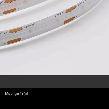
Mục lục
[
Hiện
]