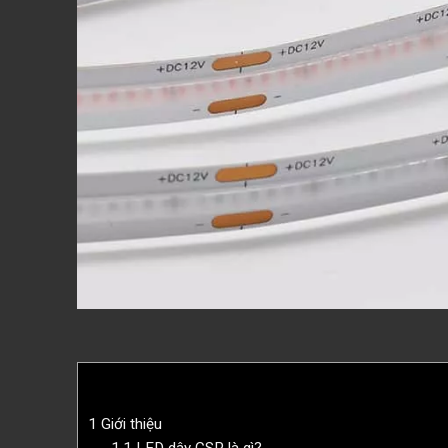
1
Giới thiệu
1.1
LED dây CSP là gì?