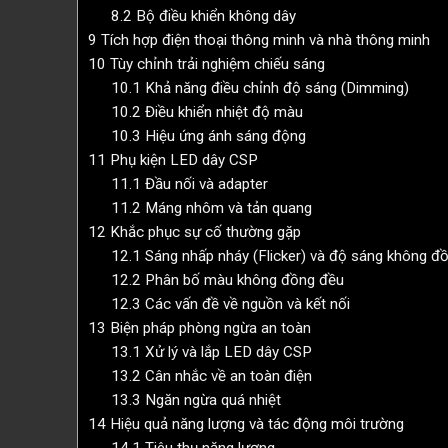
8.2
Bộ điều khiển không dây
9
Tích hợp điện thoại thông minh và nhà thông minh
10
Tùy chỉnh trải nghiệm chiếu sáng
10.1
Khả năng điều chỉnh độ sáng (Dimming)
10.2
Điều khiển nhiệt độ màu
10.3
Hiệu ứng ánh sáng động
11
Phụ kiện LED dây CSP
11.1
Đầu nối và adapter
11.2
Máng nhôm và tản quang
12
Khắc phục sự cố thường gặp
12.1
Sáng nhấp nháy (Flicker) và độ sáng không đ
12.2
Phân bố màu không đồng đều
12.3
Các vấn đề về nguồn và kết nối
13
Biện pháp phòng ngừa an toàn
13.1
Xử lý và lắp LED dây CSP
13.2
Cân nhắc về an toàn điện
13.3
Ngăn ngừa quá nhiệt
14
Hiệu quả năng lượng và tác động môi trường
14.1
Tiêu thụ năng lượng