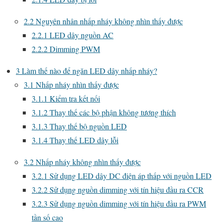
2.2
Nguyên nhân nhấp nháy không nhìn thấy được
2.2.1
LED dây nguồn AC
2.2.2
Dimming PWM
3
Làm thế nào để ngăn LED dây nhấp nháy?
3.1
Nhấp nháy nhìn thấy được
3.1.1
Kiểm tra kết nối
3.1.2
Thay thế các bộ phận không tương thích
3.1.3
Thay thế bộ nguồn LED
3.1.4
Thay thế LED dây lỗi
3.2
Nhấp nháy không nhìn thấy được
3.2.1
Sử dụng LED dây DC điện áp thấp với nguồn LED
3.2.2
Sử dụng nguồn dimming với tín hiệu đầu ra CCR
3.2.3
Sử dụng nguồn dimming với tín hiệu đầu ra PWM
tần số cao