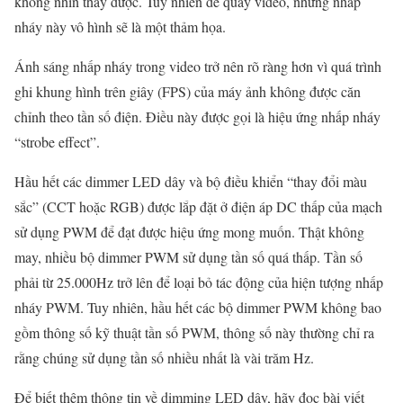
không nhìn thấy được. Tuy nhiên để quay video, những nhấp
nháy này vô hình sẽ là một thảm họa.
Ánh sáng nhấp nháy trong video trở nên rõ ràng hơn vì quá trình
ghi khung hình trên giây (FPS) của máy ảnh không được căn
chỉnh theo tần số điện. Điều này được gọi là hiệu ứng nhấp nháy
“strobe effect”.
Hầu hết các dimmer LED dây và bộ điều khiển “thay đổi màu
sắc” (CCT hoặc RGB) được lắp đặt ở điện áp DC thấp của mạch
sử dụng PWM để đạt được hiệu ứng mong muốn. Thật không
may, nhiều bộ dimmer PWM sử dụng tần số quá thấp. Tần số
phải từ 25.000Hz trở lên để loại bỏ tác động của hiện tượng nhấp
nháy PWM. Tuy nhiên, hầu hết các bộ dimmer PWM không bao
gồm thông số kỹ thuật tần số PWM, thông số này thường chỉ ra
rằng chúng sử dụng tần số nhiều nhất là vài trăm Hz.
Để biết thêm thông tin về dimming LED dây, hãy đọc bài viết