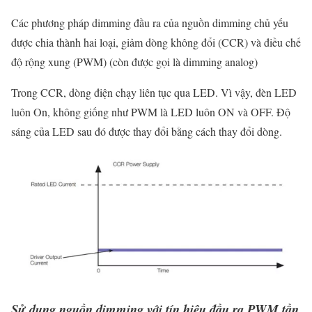
Các phương pháp dimming đầu ra của nguồn dimming chủ yếu
được chia thành hai loại, giảm dòng không đổi (CCR) và điều chế
độ rộng xung (PWM) (còn được gọi là dimming analog)
Trong CCR, dòng điện chạy liên tục qua LED. Vì vậy, đèn LED
luôn On, không giống như PWM là LED luôn ON và OFF. Độ
sáng của LED sau đó được thay đổi bằng cách thay đổi dòng.
Sử dụng nguồn dimming với tín hiệu đầu ra PWM tần