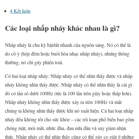
4
Kết luận
Các loại nhấp nháy khác nhau là gì?
Nhấp nháy là chu kỳ bật/tắt nhanh của nguồn sáng. Nó có thể là
do cố ý (hộp đêm hoặc buổi hòa nhạc nhấp nháy), nhưng thông
thường, nó chỉ gây phiền toái.
Có hai loại nhấp nháy: Nhấp nháy có thể nhìn thấy được và nhấp
nháy không nhìn thấy được. Nhấp nháy có thể nhìn thấy là cái gì
đó có tần số dưới 100Hz (tức là 100 lần trên giây hoặc thấp hơn).
Nhấp nháy không nhìn thấy được xảy ra trên 100Hz và mắt
chúng ta không nhìn thấy được khi nó xuất hiện. Cả hai loại nhấp
nháy đều không tốt cho sức khỏe – các rối loạn phổ biến bao gồm
chóng mặt, mỏi mắt, nhức đầu, đau nửa đầu và suy giảm nhận
thức. Nhấp nháy có thể nhìn thấy cũng có thể gây co giật ở những