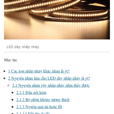
LED dây nhấp nháy
Mục lục
1
Các loại nhấp nháy khác nhau là gì?
2
Nguyên nhân làm cho LED dây nhấp nháy là gì?
2.1
Nguyên nhân gây nhấp nháy nhìn thấy được
2.1.1
Đấu nối kém
2.1.2
Bộ phận không tương thích
2.1.3
Nguồn quá tải hoặc lỗi
2.1.4
LED dây bị lỗi