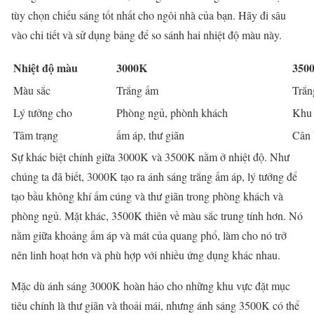
tùy chọn chiếu sáng tốt nhất cho ngôi nhà của bạn. Hãy đi sâu
vào chi tiết và sử dụng bảng để so sánh hai nhiệt độ màu này.
Nhiệt độ màu
3000K
350
Màu sắc
Trắng ấm
Trắn
Lý tưởng cho
Phòng ngủ, phònh khách
Khu 
Tâm trạng
ấm áp, thư giãn
Cân 
Sự khác biệt chính giữa 3000K và 3500K nằm ở nhiệt độ. Như
chúng ta đã biết, 3000K tạo ra ánh sáng trắng ấm áp, lý tưởng để
tạo bầu không khí ấm cúng và thư giãn trong phòng khách và
phòng ngủ. Mặt khác, 3500K thiên về màu sắc trung tính hơn. Nó
nằm giữa khoảng ấm áp và mát của quang phổ, làm cho nó trở
nên linh hoạt hơn và phù hợp với nhiều ứng dụng khác nhau.
Mặc dù ánh sáng 3000K hoàn hảo cho những khu vực đặt mục
tiêu chính là thư giãn và thoải mái, nhưng ánh sáng 3500K có thể