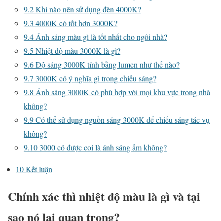
9.2
Khi nào nên sử dụng đèn 4000K?
9.3
4000K có tốt hơn 3000K?
9.4
Ánh sáng màu gì là tốt nhất cho ngôi nhà?
9.5
Nhiệt độ màu 3000K là gì?
9.6
Độ sáng 3000K tính bằng lumen như thế nào?
9.7
3000K có ý nghĩa gì trong chiếu sáng?
9.8
Ánh sáng 3000K có phù hợp với mọi khu vực trong nhà
không?
9.9
Có thể sử dụng nguồn sáng 3000K để chiếu sáng tác vụ
không?
9.10
3000 có được coi là ánh sáng ấm không?
10
Kết luận
Chính xác thì nhiệt độ màu là gì và tại
sao nó lại quan trọng?