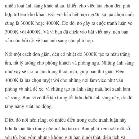
nhiều loại ánh sáng khác nhau, khiến cho việc lựa chọn đèn phù
hợp trở lên khó khăn. Đối với hầu hết mọi người, sự lựa chọn cuối
cùng là 3000K hoặc 4000K. Do đó, nó gây ra cuộc tranh luận về
3000K với 4000K. Và vì bạn đã click vào bài viết này, nên bạn
vẫn còn bối rối về loại ánh sáng nào phù hợp.
Nói một cách đơn giản, đèn có nhiệt độ 3000K tạo ra màu trắng
ấm, rất lý tưởng cho phòng khách và phòng ngủ. Những ánh sáng
như vậy sẽ tạo ra tâm trạng thoải mái, giúp bạn thư giãn. Đèn
4000K là lựa chọn tuyệt vời cho những nơi làm việc như văn
phòng và nhà để xe, vì chúng tạo ra ánh sáng mát, hơi xanh lam
và sáng. Bạn sẽ có thể tập trung tốt hơn dưới ánh sáng này, do đó
tăng năng suất lao động.
Điều đó nói nên rằng, có nhiều điều trong cuộc tranh luận này
hơn là loại tâm trạng nào mà họ tạo ra. Bạn phải xem xét một số
yếu tố, bao gồm nhưng không giới hạn ở nội thất, diện tích và