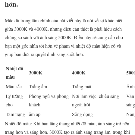
hơn.
Mặc dù trong tâm chính của bài viết này là nói về sự khác biệt
giữa 3000K và 4000K, nhưng điều cần thiết là phải hiểu cách
chúng so sánh với ánh sáng 5000K. Điều này sẽ cung cấp cho
bạn một góc nhìn tốt hơn về phạm vi nhiệt độ màu hiện có và
giúp bạn đưa ra quyết định sáng suốt hơn.
Nhiệt độ
3000K
4000K
500
màu
Màu sắc
Trắng ấm
Trắng mát
Ánh 
Lý tưởng
Phòng ngủ và phòng
Nơi làm việc, chiếu sáng
Văn 
cho
khách
ngoài trời
sáng
Tâm trạng
ấm áp
Sống động
Năn
Nhiệt độ màu: Khi bạn tăng thang nhiệt độ màu, ánh sáng trở nên
trắng hơn và sáng hơn. 3000K tạo ra ánh sáng trắng ấm, trong khi