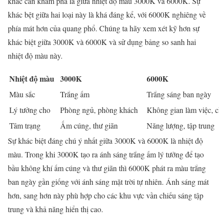
khác cần khám phá là giữa nhiệt độ màu 3000K và 6000K. Sự
khác bệt giữa hai loại này là khá đáng kể, với 6000K nghiêng về
phía mát hơn của quang phổ. Chúng ta hãy xem xét kỹ hơn sự
khác biệt giữa 3000K và 6000K và sử dụng bảng so sanh hai
nhiệt độ màu này.
Nhiệt độ màu
3000K
6000K
Màu sắc
Trắng ấm
Trắng sáng ban ngày
Lý tưởng cho
Phòng ngủ, phòng khách
Không gian làm việc, c
Tâm trạng
Ấm cúng, thư giãn
Năng lượng, tập trung
Sự khác biệt đáng chú ý nhất giữa 3000K và 6000K là nhiệt độ
màu. Trong khi 3000K tạo ra ánh sáng trắng ấm lý tưởng để tạo
bầu không khí ấm cúng và thư giãn thì 6000K phát ra màu trắng
ban ngày gần giống với ánh sáng mặt trời tự nhiên. Ánh sáng mát
hơn, sang hơn này phù hợp cho các khu vực vần chiếu sáng tập
trung và khả năng hiển thị cao.