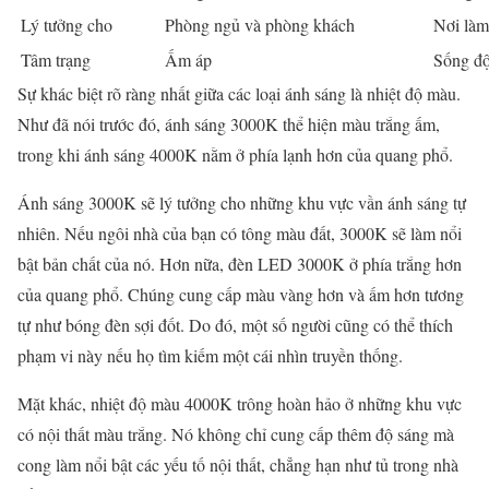
Lý tưởng cho
Phòng ngủ và phòng khách
Nơi làm 
Tâm trạng
Ấm áp
Sống đ
Sự khác biệt rõ ràng nhất giữa các loại ánh sáng là nhiệt độ màu.
Như đã nói trước đó, ánh sáng 3000K thể hiện màu trắng ấm,
trong khi ánh sáng 4000K nằm ở phía lạnh hơn của quang phổ.
Ánh sáng 3000K sẽ lý tưởng cho những khu vực vần ánh sáng tự
nhiên. Nếu ngôi nhà của bạn có tông màu đất, 3000K sẽ làm nổi
bật bản chất của nó. Hơn nữa, đèn LED 3000K ở phía trắng hơn
của quang phổ. Chúng cung cấp màu vàng hơn và ấm hơn tương
tự như bóng đèn sợi đốt. Do đó, một số người cũng có thể thích
phạm vi này nếu họ tìm kiếm một cái nhìn truyền thống.
Mặt khác, nhiệt độ màu 4000K trông hoàn hảo ở những khu vực
có nội thất màu trắng. Nó không chỉ cung cấp thêm độ sáng mà
cong làm nổi bật các yếu tố nội thất, chẳng hạn như tủ trong nhà