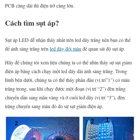
PCB càng dài thì điện trở càng lớn.
Cách tìm sụt áp?
Sụt áp LED dễ nhận thấy nhất trên led dây trắng nên bạn có thể
để ánh sáng trắng trên
led dây đổi màu
để quan sát độ sụt áp.
Hãy để chúng tôi xem liệu chúng ta có thể nhìn thấy sự sụt giảm
điện áp bằng cách chạy một led dây dài ánh sáng trắng. Trong
hình bên dưới, chúng ta có thể thấy phần đầu (vị trí”1”) có màu
trắng trong, sau khi chạy được một đoạn (vị trí “2”) đèn trắng
chuyển dần sang màu vàng và ở cuối led dây (vị trí “3”), đèn
trăng chuyển sang màu đỏ do sự sụt giảm điện áp.