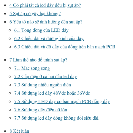
4
Có phải tất cả led dây đều bị sụt áp?
5
Sụt áp có gây hại không?
6
Yếu tố nào sẽ ảnh hưởng đến sụt áp?
6.1
Tổng dòng của LED dây
6.2
Chiều dài và đường kính của dây.
6.3
Chiều dài và độ dầy của đồng trên bản mạch PCB
7
Làm thế nào để tránh sụt áp?
7.1
Mắc song song
7.2
Cấp điện ở cả hai đầu led dây
7.3
Sử dụng nhiều nguồn điện
7.4
Sử dụng led dây 48Vdc hoặc 36Vdc
7.5
Sử dụng LED dây có bản mạch PCB đồng dầy
7.6
Sử dụng dây điện cỡ lớn
7.7
Sử dụng led dây dòng không đổi siêu dài.
8
Kết luận