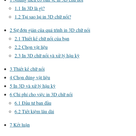
1.1
In 3D là gì?
1.2
Tại sao lại in 3D chữ nổi?
2
Sự đơn giản của quá trình in 3D chữ nổi
2.1
Thiết kế chữ nổi của bạn
2.2
Chọn vật liệu
2.3
In 3D chữ nổi và xử lý hậu kỳ
3
Thiết kế chữ nổi
4
Chọn đúng vật liệu
5
In 3D và xử lý hậu kỳ
6
Chi phí cho việc in 3D chữ nổi
6.1
Đầu tư ban đầu
6.2
Tiết kiệm lâu dài
7
Kết luận