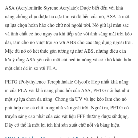
ASA (Acrylonitrile Styrene Acrylate): Được biết đến với khả
năng chống chịu được tia cực tím và độ bền của nó, ASA là một
sự lựa chọn hoàn hảo cho chữ nổi ngoài trời. Nó giữ lại màu sắc
và tính chất cơ học ngay cả khi tiếp xúc với ánh sáng mặt trời kéo
dài, làm cho nó vượt trội so với ABS cho các ứng dụng ngoài trời.
Mặc dù nó có kết thúc gần tương tự như ABS, nhưng điều cần
lưu ý rằng ASA yêu cầu một cái bed in nóng và có khó khăn hơn
một chút để in so với PLA.
PETG (Polythylence Terephthalate Glycol): Hợp nhất khả năng
in của PLA với khả năng phục hồi của ASA, PETG nổi bật như
một sự lựa chọn đa năng. Chống tia UV và lực kéo làm cho nó
phù hợp cho cả chữ trong nhà và ngoài trời. Ngoài ra, PETG có
truyền sáng cao nhất của các vật liệu FFF thường được sử dụng.
Đây có thể là một lợi ích khi sản xuất chữ nổi và bảng hiệu.