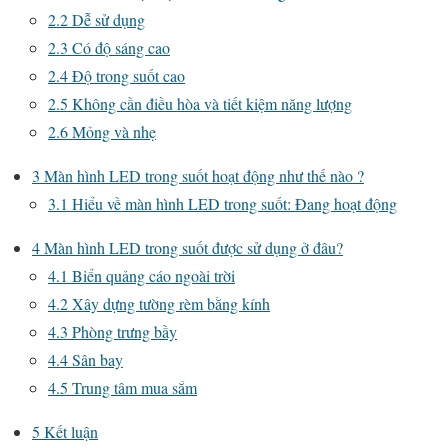
2.2
Dễ sử dụng
2.3
Có độ sáng cao
2.4
Độ trong suốt cao
2.5
Không cần điều hòa và tiết kiệm năng lượng
2.6
Mỏng và nhẹ
3
Màn hình LED trong suốt hoạt động như thế nào ?
3.1
Hiểu về màn hình LED trong suốt: Đang hoạt động
4
Màn hình LED trong suốt được sử dụng ở đâu?
4.1
Biển quảng cáo ngoài trời
4.2
Xây dựng tường rèm bằng kính
4.3
Phòng trưng bầy
4.4
Sân bay
4.5
Trung tâm mua sắm
5
Kết luận