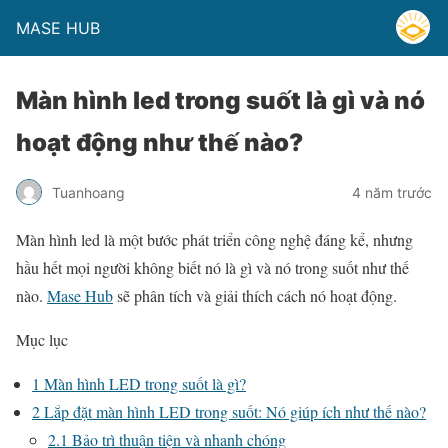
MASE HUB
Màn hình led trong suốt là gì và nó
hoạt động như thế nào?
Tuanhoang
4 năm trước
Màn hình led là một bước phát triển công nghệ đáng kể, nhưng
hầu hết mọi người không biết nó là gì và nó trong suốt như thế
nào.
Mase Hub
sẽ phân tích và giải thích cách nó hoạt động.
Mục lục
1
Màn hình LED trong suốt là gì?
2
Lắp đặt màn hình LED trong suốt: Nó giúp ích như thế nào?
2.1
Bảo trì thuận tiện và nhanh chóng