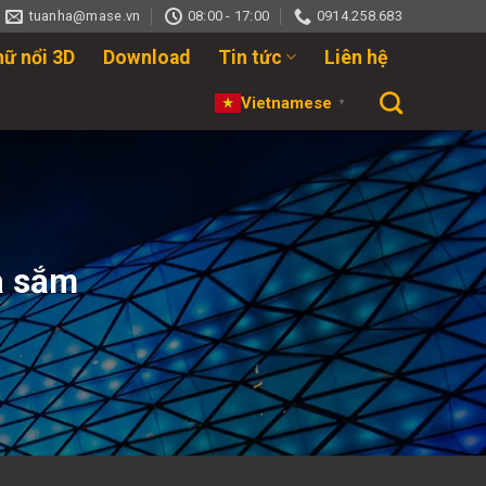
tuanha@mase.vn
08:00 - 17:00
0914.258.683
hữ nổi 3D
Download
Tin tức
Liên hệ
Vietnamese
▼
a sắm