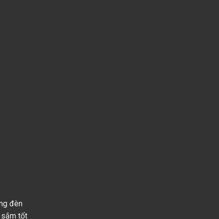
ững đèn
 sắm tốt