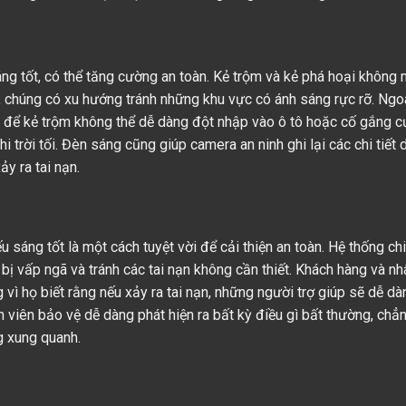
 tốt, có thể tăng cường an toàn. Kẻ trộm và kẻ phá hoại không 
, chúng có xu hướng tránh những khu vực có ánh sáng rực rỡ. Ngoà
 để kẻ trộm không thể dễ dàng đột nhập vào ô tô hoặc cố gắng 
i trời tối. Đèn sáng cũng giúp camera an ninh ghi lại các chi tiết
y ra tai nạn.
ếu sáng tốt là một cách tuyệt vời để cải thiện an toàn. Hệ thống ch
bị vấp ngã và tránh các tai nạn không cần thiết. Khách hàng và nh
ì họ biết rằng nếu xảy ra tai nạn, những người trợ giúp sẽ dễ dà
 viên bảo vệ dễ dàng phát hiện ra bất kỳ điều gì bất thường, chẳ
g xung quanh.