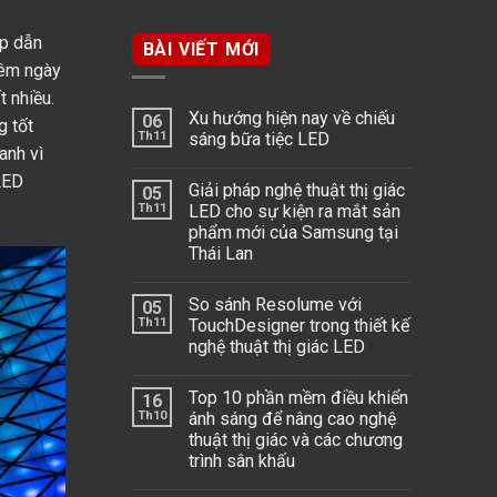
ấp dẫn
BÀI VIẾT MỚI
đêm ngày
t nhiều.
Xu hướng hiện nay về chiếu
06
g tốt
Th11
sáng bữa tiệc LED
anh vì
 LED
Giải pháp nghệ thuật thị giác
05
Th11
LED cho sự kiện ra mắt sản
phẩm mới của Samsung tại
Thái Lan
So sánh Resolume với
05
Th11
TouchDesigner trong thiết kế
nghệ thuật thị giác LED
Top 10 phần mềm điều khiển
16
Th10
ánh sáng để nâng cao nghệ
thuật thị giác và các chương
trình sân khấu