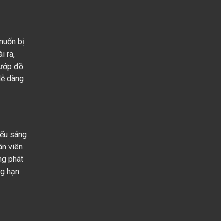
muốn bị
i ra,
cướp đồ
 dễ dàng
iếu sáng
ân viên
ng phát
ng hạn