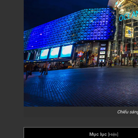
Chiếu sán
Mục lục
[
Hiện
]