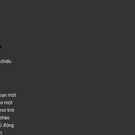
?
 chiếu
 bạn một
có một
nơi trời
 chào
hủ động
m.