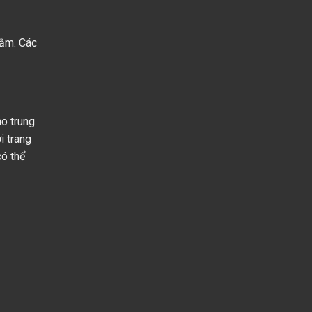
sắm. Các
ho trung
i trang
có thể