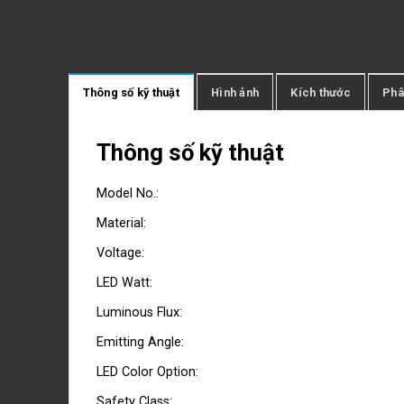
Thông số kỹ thuật
Hình ảnh
Kích thước
Phâ
Thông số kỹ thuật
Model No.:
Material:
Voltage:
LED Watt:
Luminous Flux:
Emitting Angle:
LED Color Option:
Safety Class: