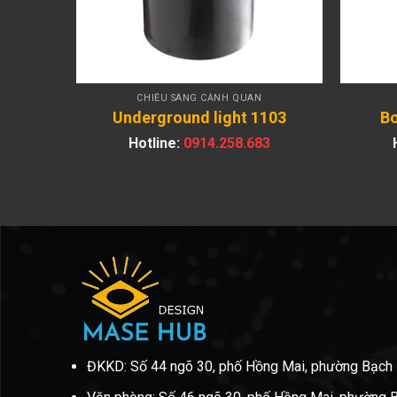
CHIẾU SÁNG CẢNH QUAN
-A
Underground light 1103
Bo
3
Hotline:
0914.258.683
ĐKKD: Số 44 ngõ 30, phố Hồng Mai, phường Bạch 