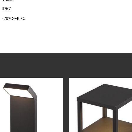
IP67
-20ºC~40ºC