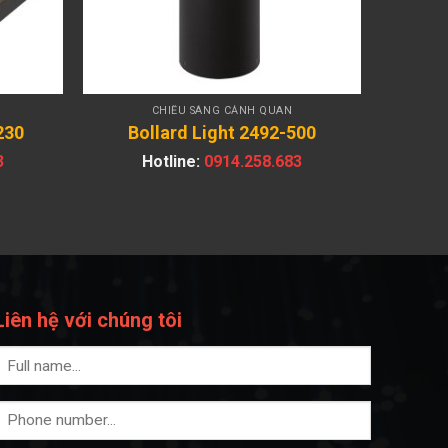
CHIẾU SÁNG CẢNH QUAN
230
Bollard Light 2492-500
3
Hotline:
0914.258.683
Liên hệ với chúng tôi