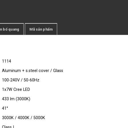
n bố quang
Mã sản phẩm
1114
Aluminum + s.steel cover / Glass
100-240V / 50-60Hz
1x7W Cree LED
433 lm (3000K)
41°
3000K / 4000K / 5000K
Class I