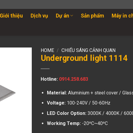
Giới thiệu
Dịch vụ
Dự án
Sản phẩm
Máy in c
HOME
/
CHIẾU SÁNG CẢNH QUAN
Underground light 1114
Hotline:
0914.258.683
Material:
Aluminium + steel cover / Glas
Voltage:
100-240V / 50-60Hz
LED Color Option:
3000K / 4000K / 600
Working Temp:
-20ºC~40ºC