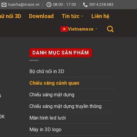
tuanha@mase.vn
08:00 - 17:00
0914.258.683
hữ nổi 3D
Download
Tin tức
Liên hệ
Vietnamese
▼
DANH MỤC SẢN PHẨM
Bộ chữ nổi in 3D
Chiếu sáng cảnh quan
Chiếu sáng mặt dựng
s
Chiếu sáng mặt dựng truyền thông
0K
Màn hình led lưới
Máy in 3D logo